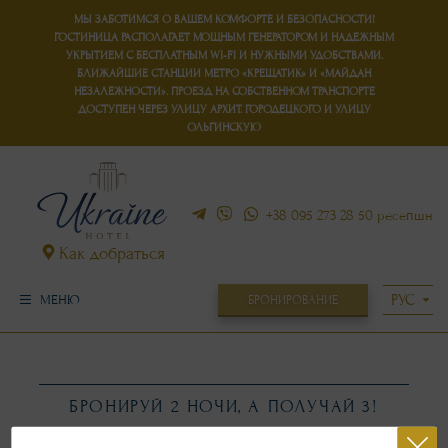
МЫ ЗАБОТИМСЯ О ВАШЕМ КОМФОРТЕ И БЕЗОПАСНОСТИ!
ГОСТИНИЦА РАСПОЛАГАЕТ
МОЩНЫМ ГЕНЕРАТОРОМ
И
НАДЕЖНЫМ
УКРЫТИЕМ
С БЕСПЛАТНЫМ WI-FI И НУЖНЫМИ УДОБСТВАМИ.
БЛИЖАЙШИЕ СТАНЦИИ МЕТРО «КРЕЩАТИК» И «МАЙДАН
НЕЗАЛЕЖНОСТИ». ПРОЕЗД НА СОБСТВЕННОМ ТРАНСПОРТЕ
ДОСТУПЕН ЧЕРЕЗ УЛИЦУ АРХИТ. ГОРОДЕЦКОГО И УЛИЦУ
ОЛЬГИНСКУЮ
+38 095 273 28 50
ресепшн
Как добраться
БРОНИРОВАНИЕ
МЕНЮ
БРОНИРУЙ 2 НОЧИ, А ПОЛУЧАЙ 3!