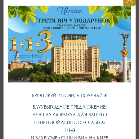
ЗАБРОНИРОВАТЬ ПО АКЦИИ
У Вас есть уникальная возможность получить:
Скидку - 5% на проживание;
БРОНИРУЙ 2 НОЧИ, А ПОЛУЧАЙ 3!
3-ю ночь проживания БЕСПЛАТНО;
ВАУУВЫГОДНОЕ ПРЕДЛОЖЕНИЕ!
Непревзойденный вид из окна на сердце столицы;
ЛУЧШАЯ ФОРМУЛА ДЛЯ ВАШЕГО
Гостиница имеет надежное укрытие и мощный генератор.
НЕПРЕВЗОЙДЕННОГО ОТДЫХА:
Чтобы воспользоваться предложением, просто выберите
четыре даты
1+1=3
(три ночи)
при бронировании — акция применяется автоматически.
И ЗАХВАТЫВАЮЩИЙ ВИД НА КИЕВ