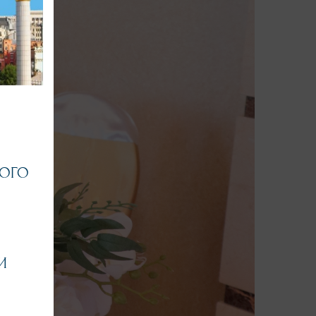
НОГО
И