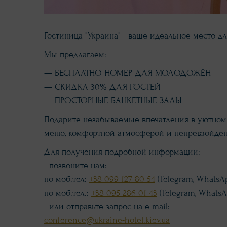
Гостиница "Украина" - ваше идеальное место дл
Мы предлагаем:
— БЕСПЛАТНО НОМЕР ДЛЯ МОЛОДОЖЁН
— СКИДКА 30% ДЛЯ ГОСТЕЙ
— ПРОСТОРНЫЕ БАНКЕТНЫЕ ЗАЛЫ
Подарите незабываемые впечатления в уютном 
меню, комфортной атмосферой и непревзойде
Для получения подробной информации:
- позвоните нам:
по моб.тел:
+38 099 127 80 54
(Telegram, WhatsAp
по моб.тел.:
+38 095 286 01 43
(Telegram, WhatsAp
- или отправьте запрос на e-mail:
conference@ukraine-hotel.kiev.ua