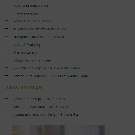
услуга вызова такси
питьевая вода
косметический набор
текстильное постельное белье
махровые полотенца и халаты
услуга" Wake-up "
бизнес-центр
общая зона с книгами
укрытие электрический чайник с чаем
капсульная кофемашина и капсульное кофе
Также в номере
уборка в номере - ежедневно
замена полотенец - ежедневно
смена постельного белья - 1 раз в 3 дня