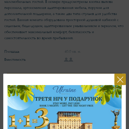
маломобильных гостей. В номере предусмотрены кнопка вызова
персонала, эргономичная адаптированная мебель, поручни для
дополнительной поддержки, а также два типа стульев для удобства
гостей. Ванная комната оборудована просторной душевой кабиной с
сиденьем, биде-душем, адаптированным умывальником и зеркалом, что
обеспечивает максимальный комфорт, безопасность и
самостоятельность во время пребывания.
Площадь
40.0 кв. м.
Вместимость
ЗАБРОНИРОВАТЬ НОМЕР
Правила проживания
Оснащение номера
кровать king-size