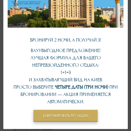
просторная гостиная с диваном
кондиционер
холодильник
сейф
чайник и чайный набор
БРОНИРУЙ 2 НОЧИ, А ПОЛУЧАЙ 3!
бесплатный Wi-Fi до 20 Мбит/с
ВАУУВЫГОДНОЕ ПРЕДЛОЖЕНИЕ!
Smart TV
ЛУЧШАЯ ФОРМУЛА ДЛЯ ВАШЕГО
капсульная кофемашина и кофейные капсулы
НЕПРЕВЗОЙДЕННОГО ОТДЫХА:
В стоимость включено
1+1=3
И ЗАХВАТЫВАЮЩИЙ ВИД НА КИЕВ
бесплатный WI-FI до 20 Мбит/с
ПРОСТО ВЫБЕРИТЕ
ЧЕТЫРЕ ДАТЫ (ТРИ НОЧИ)
ПРИ
Smart TV
БРОНИРОВАНИИ — АКЦИЯ ПРИМЕНЯЕТСЯ
банкомат и валютомат в холле отеля
АВТОМАТИЧЕСКИ.
тренажерный зал
гардероб и камера хранения
ЗАБРОНИРОВАТЬ ПО АКЦИИ
уборка номера
круглосуточная охрана