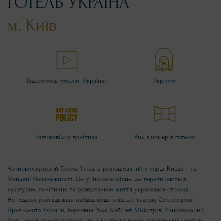
ГОТЕЛЬ УКРАЇНА
м. Київ
Відеоогляд готелю «Україна»
Укриття
Антиковідна політика
Вид з номерів готелю
Чотирьохзірковий Готель Україна розташований у серці Києва – на
Майдані Незалежності. Це унікальне місце, де перетинаються
культурне, політичне та розважальне життя української столиці.
Неподалік розташовані найвідоміші київські театри, Секретаріат
Президента України, Верховна Рада, Кабінет Міністрів, Національний
банк, мерія, головпоштамт, нічні клуби та великі торговельні центри.