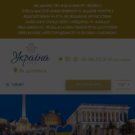
МИ ДБАЄМО ПРО ВАШ КОМФОРТ І БЕЗПЕКУ!
ГОТЕЛЬ МАЄ
ПОТУЖНИЙ ГЕНЕРАТОР
ТА
НАДІЙНЕ УКРИТТЯ
З
БЕЗКОШТОВНИМ WI-FI ТА НЕОБХІДНИМИ ЗРУЧНОСТЯМИ.
НАЙБЛИЖЧІ СТАНЦІЇ МЕТРО «ХРЕЩАТИК» ТА «МАЙДАН
НЕЗАЛЕЖНОСТІ». ПРОЇЗД ВЛАСНИМ ТРАНСПОРТОМ ДОСТУПНИЙ
ЧЕРЕЗ ВУЛИЦЮ АРХІТ. ГОРОДЕЦЬКОГО ТА ВУЛИЦЮ ОЛЬГИНСЬКУ
+38 095 273 28 50
ресепшн
Як дістатись
БРОНЮВАННЯ
МЕНЮ