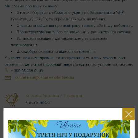
Ми дбаємо про вашу безпеку!
В готелі «Україна» є обладнане укриття з безкоштовним Wi-Fi,
туалетом, душем, TV, та окремим виходом на вулицю..
Система оповіщення про повітряну тривогу або іншу небезпеку.
Проінструктований персонал щодо дій у разі екстреної ситуації.
Усі номери оснащені датчиками диму та системою
пожежогасіння.
Цілодобова охорона та відеоспостереження.
У укритті можливе проведення конференцій та інших заходів. Для
отримання детальної інформації звертайтесь за наступними контактами:
+ 380 95 286 01 43
conference@ukraine-hotel.kiev.ua
м. Київ, Україна /
7 серпня
чисте небо
28 °С
05:24 AM
(GMT+2)