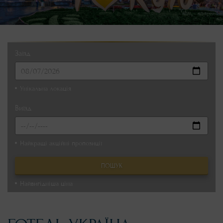
Заїзд
Унікальна локація
Виїзд
Найкращі акційні пропозиції
ПОШУК
Найвигідніша ціна