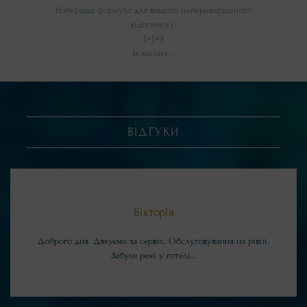
Найкраща формула для вашого неперевершеного
відпочинку:
1+1=3
Із захопл…
ВІДГУКИ
Вікторія
Доброго дня. Дякуємо за сервіс. Обслуговування на рівні.
Забули речі у готелі…