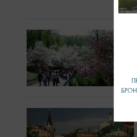
П
БРОН