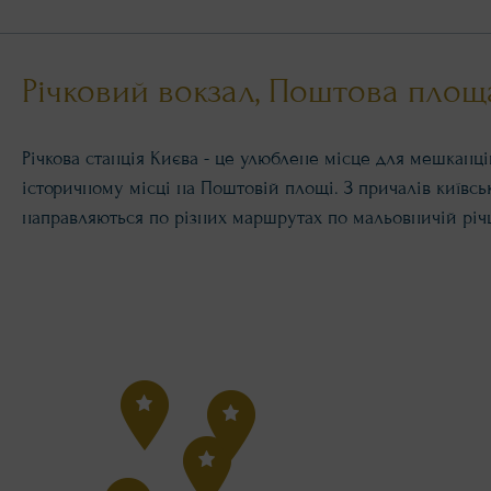
Річковий вокзал, Поштова площ
Річкова станція Києва - це улюблене місце для мешканців
історичному місці на Поштовій площі. З причалів київсь
направляються по різних маршрутах по мальовничій річц