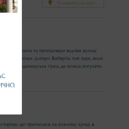
Подивитись на карті
 готелю Україна та пройшовши вздовж вулиці
о берегу річки Дніпро. Виберіть той парк, який
парк Володимирська гірка, де можна погуляти,
лизькими.
АС
ИЧНО.
історією, що причаїлася на кожному кроці, в