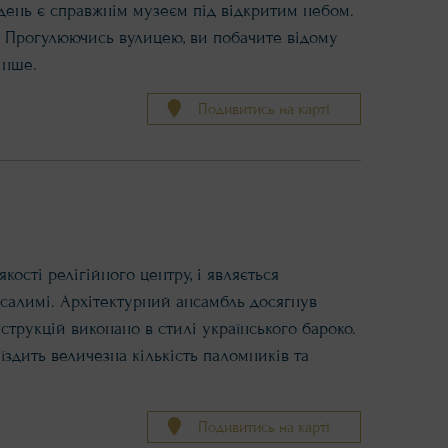
 день є справжнім музеєм під відкритим небом.
. Прогулюючись вулицею, ви побачите відому
 інше.
Подивитись на карті
ості релігійного центру, і являється
усалимі. Архітектурний ансамбль досягнув
нструкцій виконано в стилі українського бароко.
здить величезна кількість паломників та
Подивитись на карті