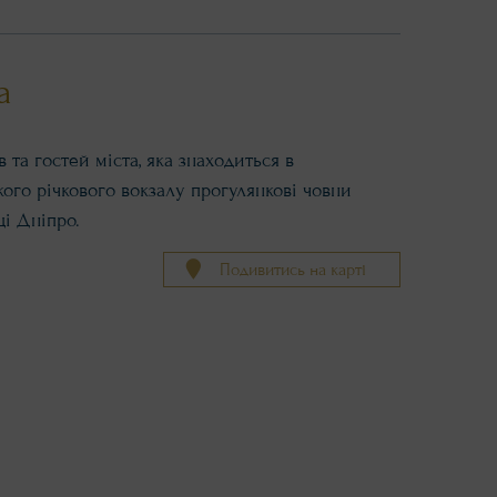
а
 та гостей міста, яка знаходиться в
кого річкового вокзалу прогулянкові човни
і Дніпро.
Подивитись на карті