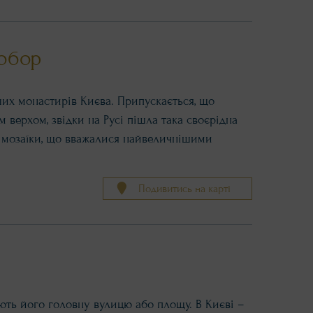
обор
их монастирів Києва. Припускається, що
верхом, звідки на Русі пішла така своєрідна
 мозаїки, що вважалися найвеличнішими
Подивитись на карті
ють його головну вулицю або площу. В Києві –