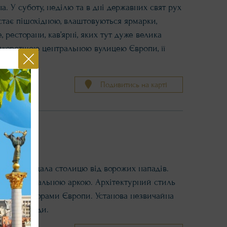
на. У суботу, неділю та в дні державних свят рух
 стає пішохідною, влаштовуються ярмарки,
 ресторани, кав’ярні, яких тут дуже велика
айкоротшою центральною вулицею Європи, її
Подивитись на карті
оками захищала столицю від ворожих нападів.
ю, і тріумфальною аркою. Архітектурний стиль
сь архітекторами Європи. Установа незвичайна
ктронні гіди.