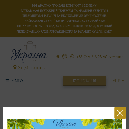
МИ ДБАЄМО ПРО ВАШ КОМФОРТ І БЕЗПЕКУ!
ГОТЕЛЬ МАЄ
ПОТУЖНИЙ ГЕНЕРАТОР
ТА
НАДІЙНЕ УКРИТТЯ
З
БЕЗКОШТОВНИМ WI-FI ТА НЕОБХІДНИМИ ЗРУЧНОСТЯМИ.
НАЙБЛИЖЧІ СТАНЦІЇ МЕТРО «ХРЕЩАТИК» ТА «МАЙДАН
НЕЗАЛЕЖНОСТІ». ПРОЇЗД ВЛАСНИМ ТРАНСПОРТОМ ДОСТУПНИЙ
ЧЕРЕЗ ВУЛИЦЮ АРХІТ. ГОРОДЕЦЬКОГО ТА ВУЛИЦЮ ОЛЬГИНСЬКУ
+38 095 273 28 50
ресепшн
Як дістатись
БРОНЮВАННЯ
МЕНЮ