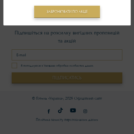
ЗАБРОНЮВАТИ ПО АКЦІЇ
Підпишіться на розсилку вигідних пропозицій
та акцій
Я погоджуюся з Умовами обробки особистих даних
ПІДПИСАТИСЬ
© Готель «Україна», 2026
Офіційний сайт
Політика захисту персональних даних