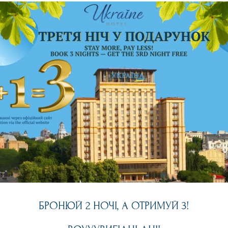
БРОНЮЙ 2 НОЧІ, А ОТРИМУЙ 3!